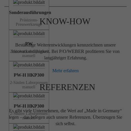
Sonderausführungen
KNOW-HOW
Präsizions-
Presswerkzeuge
PW
Beständige Weiterentwicklungen kennzeichnen unsere
Innovationsfähigkeit. Bei P/O/WEBER profitieren Sie von
2-Säulen Laborpressen
manuell
langjähriger Erfahrung.
Mehr erfahren
PW-H HKP300
2-Säulen Laborpressen
REFERENZEN
manuell
PW-H HKP300
Es gibt viele Unternehmen, die Wert auf „Made in Germany“
2-Säulen Laborpressen
legen – das belegen auch unsere Referenzen. Überzeugen Sie
manuell
sich selbst.