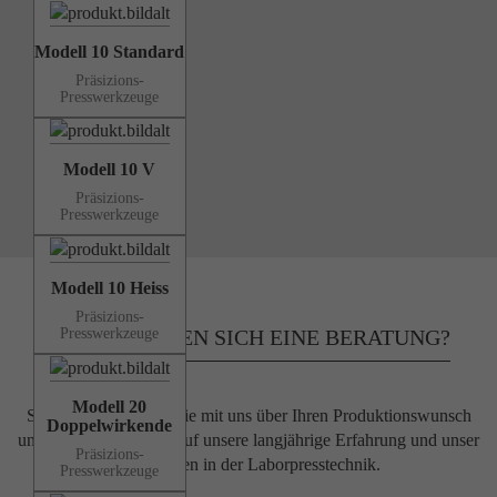
Modell 10 Standard
Präsizions-
Presswerkzeuge
Modell 10 V
Präsizions-
Presswerkzeuge
Modell 10 Heiss
Präsizions-
SIE WÜNSCHEN SICH
EINE BERATUNG?
Presswerkzeuge
Modell 20
Sehr gern! Sprechen Sie mit uns über Ihren Produktionswunsch
Doppelwirkende
und verlassen Sie sich auf unsere langjährige Erfahrung und unser
Präsizions-
Fachwissen in der Laborpresstechnik.
Presswerkzeuge