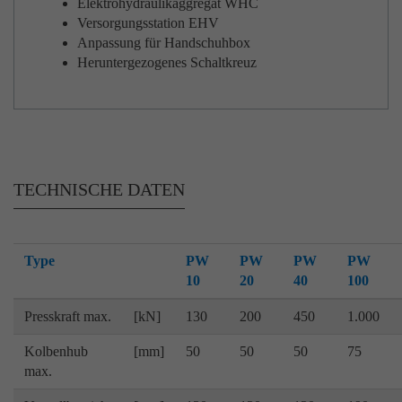
Elektrohydraulikaggregat WHC
Versorgungsstation EHV
Anpassung für Handschuhbox
Heruntergezogenes Schaltkreuz
TECHNISCHE
DATEN
Type
PW
PW
PW
PW
10
20
40
100
Presskraft max.
[kN]
130
200
450
1.000
Kolbenhub
[mm]
50
50
50
75
max.