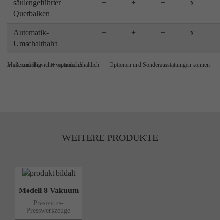
säulengeführter
+
+
+
x
Querbalken
Automatik-
+
+
+
x
Umschalthahn
x serienmäßig + optional erhältlich Optionen und Sonderausstattungen können Maße und Gewichte verändern!
WEITERE
PRODUKTE
Modell 8 Vakuum
Präsizions-
Presswerkzeuge