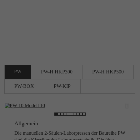
Laufzeit
1 day
Dieses Cookie wird von Google Analytics installiert.
Das Cookie wird verwendet, um Informationen
darüber zu speichern, wie Besucher eine Website
nutzen, und hilft bei der Erstellung eines
Zweck
Analyseberichts darüber, wie es der Website geht.
Die erhobenen Daten umfassen die Anzahl der
Besucher, die Quelle, aus der sie stammen, und die
Seiten in anonymisierter Form.
PW
PW-H HKP300
PW-H HKP500
PW-BOX
PW-KIP
Previous
Next
Allgemein
Die manuellen 2-Säulen-Laborpressen der Baureihe PW
sind die Klassiker der Laborpresstechnik. Die über