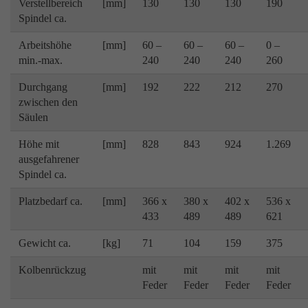
Verstellbereich
[mm]
130
130
130
190
Spindel ca.
Arbeitshöhe
[mm]
60 –
60 –
60 –
0 –
min.-max.
240
240
240
260
Durchgang
[mm]
192
222
212
270
zwischen den
Säulen
Höhe mit
[mm]
828
843
924
1.269
ausgefahrener
Spindel ca.
Platzbedarf ca.
[mm]
366 x
380 x
402 x
536 x
433
489
489
621
Gewicht ca.
[kg]
71
104
159
375
Kolbenrückzug
mit
mit
mit
mit
Feder
Feder
Feder
Feder