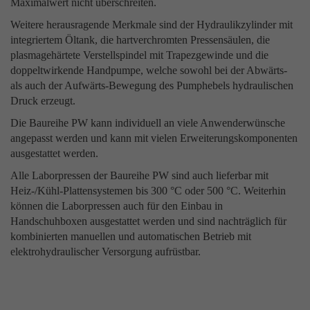
Maximalwert nicht überschreiten.
Weitere herausragende Merkmale sind der Hydraulikzylinder mit
Name
_gat
integriertem Öltank, die hartverchromten Pressensäulen, die
plasmagehärtete Verstellspindel mit Trapezgewinde und die
Anbieter
Google Universal Analytics
doppeltwirkende Handpumpe, welche sowohl bei der Abwärts-
als auch der Aufwärts-Bewegung des Pumphebels hydraulischen
Laufzeit
1 minute
Druck erzeugt.
Dies ist ein von Google Analytics gesetztes Cookie
Die Baureihe PW kann individuell an viele Anwenderwünsche
vom Mustertyp, bei dem das Musterelement auf dem
angepasst werden und kann mit vielen Erweiterungskomponenten
Namen die eindeutige Identitätsnummer des Kontos
ausgestattet werden.
oder der Website enthält, auf das es sich bezieht. Es
Zweck
Alle Laborpressen der Baureihe PW sind auch lieferbar mit
scheint eine Variation des _gat-Cookies zu sein, das
Heiz-/Kühl-Plattensystemen bis 300 °C oder 500 °C. Weiterhin
verwendet wird, um die von Google auf Websites mi
können die Laborpressen auch für den Einbau in
hohem Traffic-Aufkommen aufgezeichnete
Handschuhboxen ausgestattet werden und sind nachträglich für
Datenmenge zu begrenzen.
kombinierten manuellen und automatischen Betrieb mit
elektrohydraulischer Versorgung aufrüstbar.
Name
_gid
Anbieter
Google Analytics