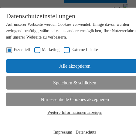
Suchformular
Suchen
nach:
Datenschutzeinstellungen
DE
Auf unserer Webseite werden Cookies verwendet. Einige davon werden
zwingend benötigt, während es uns andere ermöglichen, Ihre Nutzererfahr
auf unserer Webseite zu verbessern.
Essentiell
Marketing
Externe Inhalte
Alle akzeptieren
2-SÄULEN
Speichern & schließen
LABORPRESSEN
Nur essentielle Cookies akzeptieren
Weitere Informationen anzeigen
Essentiell
MANUELL
Essentielle Cookies werden für grundlegende Funktionen der Webseite
Sie sind hier:
Home
/
Produkte
/
2-Säulen Laborpressen
benötigt. Dadurch ist gewährleistet, dass die Webseite einwandfrei
Impressum
|
Datenschutz