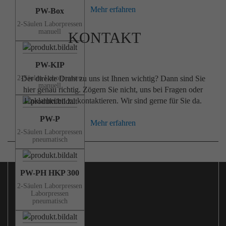
Mehr erfahren
PW-Box
2-Säulen Laborpressen
manuell
KONTAKT
PW-KIP
Der direkte Draht zu uns ist Ihnen wichtig? Dann sind Sie
2-Säulen Laborpressen
manuell
hier genau richtig. Zögern Sie nicht, uns bei Fragen oder
Unklarheiten zu kontaktieren. Wir sind gerne für Sie da.
PW-P
Mehr erfahren
2-Säulen Laborpressen
pneumatisch
PW-PH HKP 300
2-Säulen Laborpressen
Laborpressen
pneumatisch