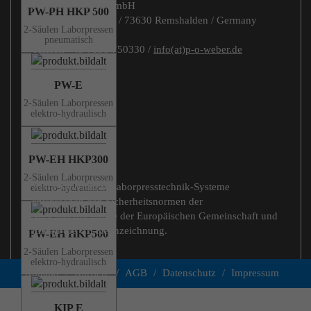
Paul-Otto Weber GmbH
PW-PH HKP 500
Fuhrbachstraße 4-6 / 73630 Remshalden / Germany
2-Säulen Laborpressen
pneumatisch
Telefon +49 7151 750330 /
info(at)p-o-weber.de
PW-E
2-Säulen Laborpressen
elektro-hydraulisch
PW-EH HKP300
2-Säulen Laborpressen
Alle P/O/WEBER Laborpresstechnik-Systeme
elektro-hydraulisch
entsprechen den Sicherheitsnormen der
Maschinenrichtlinie der Europäischen Gemeinschaft und
führen die CE-Kennzeichnung.
PW-EH HKP500
2-Säulen Laborpressen
elektro-hydraulisch
Kontakt
/
Karriere
/
AGB
/
Datenschutz
/
Impressum
KIP E