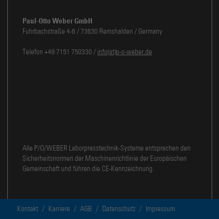
Paul-Otto Weber GmbH
Fuhrbachstraße 4-6 / 73630 Remshalden / Germany
Telefon +49 7151 750330 /
info(at)p-o-weber.de
Alle P/O/WEBER Laborpresstechnik-Systeme entsprechen den
Sicherheitsnormen der Maschinenrichtlinie der Europäischen
Gemeinschaft und führen die CE-Kennzeichnung.
Kontakt
/
Karriere
/
AGB
/
Datenschutz
/
Impressum