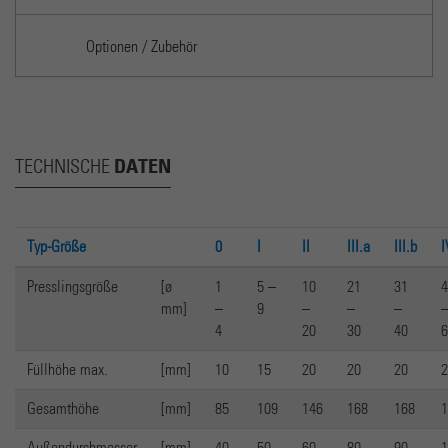
Optionen / Zubehör
DATEN
TECHNISCHE
Typ-Größe
0
I
II
III.a
III.b
I
Presslingsgröße
[ø
1
5 –
10
21
31
4
mm]
–
9
–
–
–
4
20
30
40
6
Füllhöhe max.
[mm]
10
15
20
20
20
2
Gesamthöhe
[mm]
85
109
146
168
168
1
Außendurchmesser
[mm]
40
50
60
80
90
1