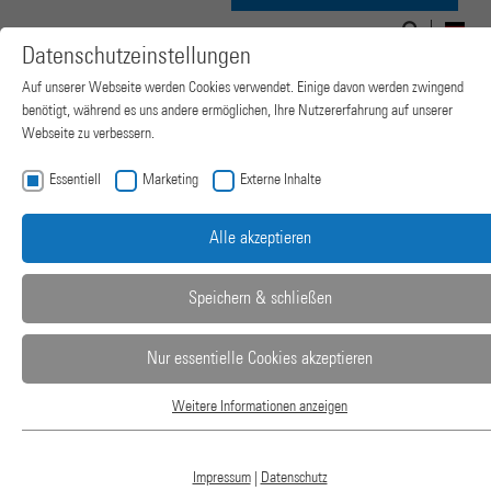
Suchen
Suchformular
Navigation
nach:
DE
Datenschutzeinstellungen
ein-/ausblenden
Auf unserer Webseite werden Cookies verwendet. Einige davon werden zwingend
benötigt, während es uns andere ermöglichen, Ihre Nutzererfahrung auf unserer
Webseite zu verbessern.
Essentiell
Marketing
Externe Inhalte
Alle akzeptieren
Speichern & schließen
Nur essentielle Cookies akzeptieren
PRESSWERKZEUGE
Weitere Informationen anzeigen
Essentiell
Essentielle Cookies werden für grundlegende Funktionen der Webseite benötigt.
PRÄZISIONS-PRESSWERKZEUGE MIT
Dadurch ist gewährleistet, dass die Webseite einwandfrei funktioniert.
Impressum
|
Datenschutz