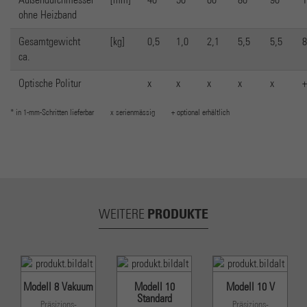
ohne Heizband
Gesamtgewicht
[kg]
0,5
1,0
2,1
5,5
5,5
8
ca.
Optische Politur
x
x
x
x
x
+
* in 1-mm-Schritten lieferbar x serienmässig + optional erhältlich
PRODUKTE
WEITERE
Modell 8 Vakuum
Modell 10
Modell 10 V
Standard
Präsizions-
Präsizions-