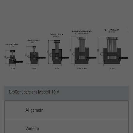
Dieses Cookie wird von Google Analytics installiert. Das
Cookie wird verwendet, um Informationen darüber zu
speichern, wie Besucher eine Website nutzen, und hilft bei
Zweck
der Erstellung eines Analyseberichts darüber, wie es der
Website geht. Die erhobenen Daten umfassen die Anzahl
der Besucher, die Quelle, aus der sie stammen, und die
Seiten in anonymisierter Form.
Größenübersicht Modell 10 V
Allgemein
Vorteile