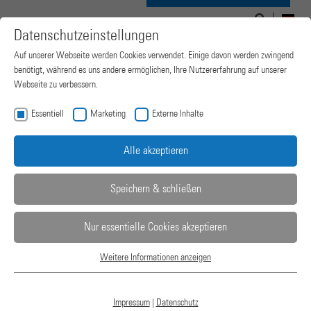
Suchen
Suchformular
Navigation
nach:
DE
Datenschutzeinstellungen
ein-/ausblenden
Auf unserer Webseite werden Cookies verwendet. Einige davon werden zwingend
benötigt, während es uns andere ermöglichen, Ihre Nutzererfahrung auf unserer
Webseite zu verbessern.
Essentiell
Marketing
Externe Inhalte
Alle akzeptieren
Speichern & schließen
Nur essentielle Cookies akzeptieren
PRODUKTE
Weitere Informationen anzeigen
Essentiell
Essentielle Cookies werden für grundlegende Funktionen der Webseite
PRÄZISION MIT HOHEM
benötigt. Dadurch ist gewährleistet, dass die Webseite einwandfrei
Impressum
|
Datenschutz