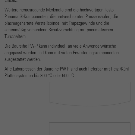
Name
_gat
Einsatz.
Weitere herausragende Merkmale sind die hochwertigen Festo-
Anbieter
Google Universal Analytics
Pneumatik-Komponenten, die hartverchromten Pressensäulen, die
plasmagehärtete Verstellspindel mit Trapezgewinde und die
Laufzeit
1 minute
serienmäßig vorhandene Schutzvorrichtung mit pneumatischen
Türschaltern.
Dies ist ein von Google Analytics gesetztes Cookie vom
Mustertyp, bei dem das Musterelement auf dem Namen
Die Baureihe PW-P kann individuell an viele Anwenderwünsche
die eindeutige Identitätsnummer des Kontos oder der
angepasst werden und kann mit vielen Erweiterungskomponenten
Zweck
Website enthält, auf das es sich bezieht. Es scheint eine
ausgestattet werden.
Variation des _gat-Cookies zu sein, das verwendet wird,
Alle Laborpressen der Baureihe PW-P sind auch lieferbar mit Heiz-/Kühl-
um die von Google auf Websites mit hohem Traffic-
Plattensystemen bis 300 °C oder 500 °C.
Aufkommen aufgezeichnete Datenmenge zu begrenzen.
Name
_gid
Anbieter
Google Analytics
Laufzeit
1 day