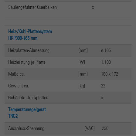
Säulengeführter Querbalken
x
Heiz-/Kühl-Plattensystem
HKP300-165 mm
Heizplatten-Abmessung
[mm]
ø 165
Heizleistung je Platte
[W]
1.100
Maße ca.
[mm]
180 x 172
Gewicht ca.
[kg]
22
Gehärtete Druckplatten
x
Temperaturregelgerät
TRG2
Anschluss-Spannung
[VAC]
230