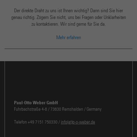
Der direkte Draht zu uns ist Ihnen wichtig? Dann sind Sie hier
genau richtig. Zögern Sie nicht, uns bei Fragen oder Unklarheiten
zu kontaktieren. Wir sind gerne für Sie da.
Mehr erfahren
Paul-Otto Weber GmbH
Fuhrbachstraße 4-6 / 73630 Remshalden / Germany
Telefon +49 7151 750330 /
info(at)p-o-weber.de