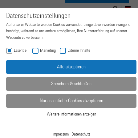
Suchen
Suchformular
Navigation
nach:
DE
Datenschutzeinstellungen
ein-/ausblenden
Auf unserer Webseite werden Cookies verwendet. Einige davon werden zwingend
benötigt, während es uns andere ermöglichen, Ihre Nutzererfahrung auf unserer
Webseite zu verbessern.
Essentiell
Marketing
Externe Inhalte
Alle akzeptieren
Speichern & schließen
Nur essentielle Cookies akzeptieren
2-SÄULEN
Weitere Informationen anzeigen
Essentiell
Essentielle Cookies werden für grundlegende Funktionen der Webseite benötigt.
LABORPRESSEN
Dadurch ist gewährleistet, dass die Webseite einwandfrei funktioniert.
Impressum
|
Datenschutz