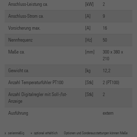
Anschluss-Leistung ca.
[kW]
2
Anschluss-Strom ca.
[A]
9
Vorsicherung max.
[A]
16
Nennfrequenz
[Hz]
50
Maße ca.
[mm]
300 x 380 x
210
Gewicht ca.
[kg
12,2
Anzahl Temperaturfühler PT100
[Stk]
2 (PT100)
Anzahl Digitalregler mit Soll-/Ist-
[Stk]
2
Anzeige
Ausführung
extern
x serienmäßig + optional erhältlich Optionen und Sonderausstattungen können Maße