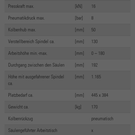
Presskraft max.
[kN]
16
Pneumatikdruck max.
[bar]
8
Kolbenhub max.
[mm]
50
Verstellbereich Spindel ca.
[mm]
130
Arbeitshöhe min.-max.
[mm]
0 – 180
Durchgang zwischen den Säulen
[mm]
192
Höhe mit ausgefahrener Spindel
[mm]
1.165
ca.
Platzbedarf ca.
[mm]
445 x 384
Gewicht ca.
[kg]
170
Kolbenrückzug
pneumatisch
Säulengeführter Arbeitstisch
x