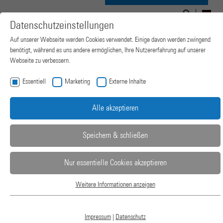
Suchen
Suchformular
Navigation
nach:
DE
Datenschutzeinstellungen
ein-/ausblenden
Auf unserer Webseite werden Cookies verwendet. Einige davon werden zwingend
benötigt, während es uns andere ermöglichen, Ihre Nutzererfahrung auf unserer
Webseite zu verbessern.
Essentiell
Marketing
Externe Inhalte
Alle akzeptieren
Speichern & schließen
Nur essentielle Cookies akzeptieren
SONDERLÖSUNGEN
Weitere Informationen anzeigen
Essentiell
Essentielle Cookies werden für grundlegende Funktionen der Webseite benötigt.
LABORPRESSEN FÜR SPEZIELLE
Dadurch ist gewährleistet, dass die Webseite einwandfrei funktioniert.
Impressum
|
Datenschutz