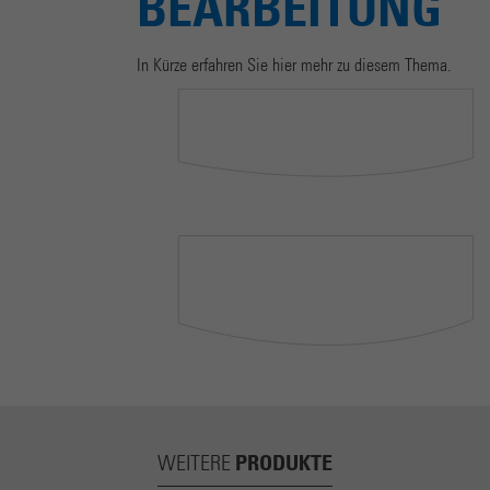
BEARBEITUNG
Name
_gat
Anbieter
Google Universal Analytics
In Kürze erfahren Sie hier mehr zu diesem Thema.
Laufzeit
1 minute
Dies ist ein von Google Analytics gesetztes Cookie vom
Mustertyp, bei dem das Musterelement auf dem Namen
die eindeutige Identitätsnummer des Kontos oder der
Zweck
Website enthält, auf das es sich bezieht. Es scheint eine
Variation des _gat-Cookies zu sein, das verwendet wird,
um die von Google auf Websites mit hohem Traffic-
Aufkommen aufgezeichnete Datenmenge zu begrenzen.
Name
_gid
Anbieter
Google Analytics
Laufzeit
1 day
PRODUKTE
WEITERE