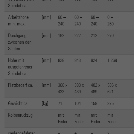
Spindel ca.
Arbeitshöhe
[mm]
60 –
60 –
60 –
0 –
min.-max.
240
240
240
260
Durchgang
[mm]
192
222
212
270
zwischen den
Säulen
Höhe mit
[mm]
828
843
924
1.269
ausgefahrener
Spindel ca.
Platzbedarf ca.
[mm]
366 x
380 x
402 x
536 x
433
489
489
621
Gewicht ca.
[kg]
71
104
159
375
Kolbenrückzug
mit
mit
mit
mit
Feder
Feder
Feder
Feder
säulengeführter
+
+
+
x