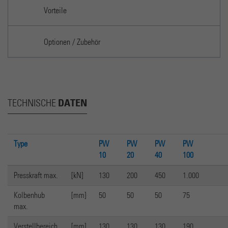
Vorteile
Optionen / Zubehör
DATEN
TECHNISCHE
Type
PW
PW
PW
PW
10
20
40
100
Presskraft max.
[kN]
130
200
450
1.000
Kolbenhub
[mm]
50
50
50
75
max.
Verstellbereich
[mm]
130
130
130
190