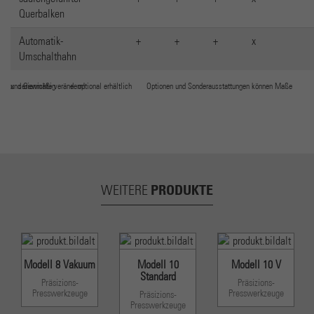
Querbalken
Automatik-
+
+
+
x
Umschalthahn
x serienmäßig + optional erhältlich Optionen und Sonderausstattungen können Maße und Gewichte verändern!
PRODUKTE
WEITERE
Modell 8 Vakuum
Modell 10
Modell 10 V
Standard
Präsizions-
Präsizions-
Presswerkzeuge
Presswerkzeuge
Präsizions-
Presswerkzeuge