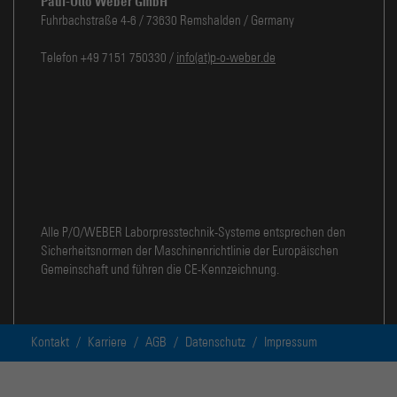
Paul-Otto Weber GmbH
Fuhrbachstraße 4-6 / 73630 Remshalden / Germany
Telefon +49 7151 750330 /
info(at)p-o-weber.de
Alle P/O/WEBER Laborpresstechnik-Systeme entsprechen den
Sicherheitsnormen der Maschinenrichtlinie der Europäischen
Gemeinschaft und führen die CE-Kennzeichnung.
Kontakt
/
Karriere
/
AGB
/
Datenschutz
/
Impressum