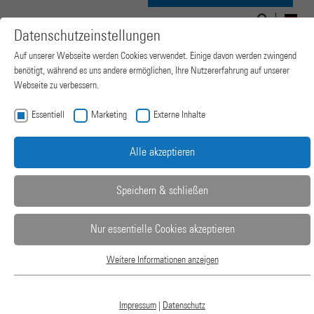
Suchen
Suchformular
Navigation
nach:
DE
Datenschutzeinstellungen
ein-/ausblenden
Auf unserer Webseite werden Cookies verwendet. Einige davon werden zwingend
benötigt, während es uns andere ermöglichen, Ihre Nutzererfahrung auf unserer
Webseite zu verbessern.
Essentiell
Marketing
Externe Inhalte
Alle akzeptieren
Speichern & schließen
Nur essentielle Cookies akzeptieren
2-SÄULEN
Weitere Informationen anzeigen
Essentiell
Essentielle Cookies werden für grundlegende Funktionen der Webseite benötigt.
LABORPRESSEN
Dadurch ist gewährleistet, dass die Webseite einwandfrei funktioniert.
Impressum
|
Datenschutz