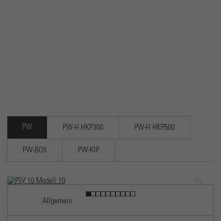
Dieses Cookie wird von Google Analytics installiert. Das
Cookie wird verwendet, um Informationen darüber zu
speichern, wie Besucher eine Website nutzen, und hilft
Zweck
bei der Erstellung eines Analyseberichts darüber, wie es
der Website geht. Die erhobenen Daten umfassen die
Anzahl der Besucher, die Quelle, aus der sie stammen,
und die Seiten in anonymisierter Form.
PW
PW-H HKP300
PW-H HKP500
PW-BOX
PW-KIP
Previous
Next
Allgemein